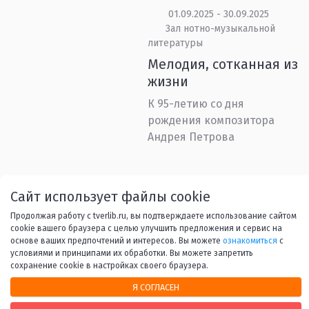
01.09.2025 - 30.09.2025
Зал нотно-музыкальной
литературы
Мелодия, сотканная из
жизни
К 95-летию со дня
рождения композитора
Андрея Петрова
Назад
1
...
4
5
6
7
Сайт использует файлы cookie
Продолжая работу с tverlib.ru, вы подтверждаете использование сайтом
8
...
45
Вперед
cookie вашего браузера с целью улучшить предложения и сервис на
основе ваших предпочтений и интересов. Вы можете
ознакомиться
с
условиями и принципами их обработки. Вы можете запретить
сохранение cookie в настройках своего браузера.
Я СОГЛАСЕН