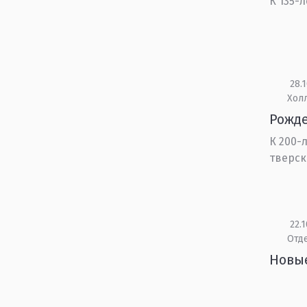
К 135-
28.1
Холл
Рожде
К 200-
тверск
22.1
Отд
Новые