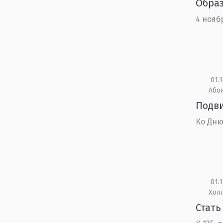
Образ
4 нояб
01.1
Або
Подви
Ко Дню
01.1
Холл
Стать