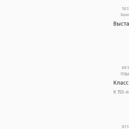
10.1
Холл
Выста
09.1
Отд
Класс
К 155-
01.1