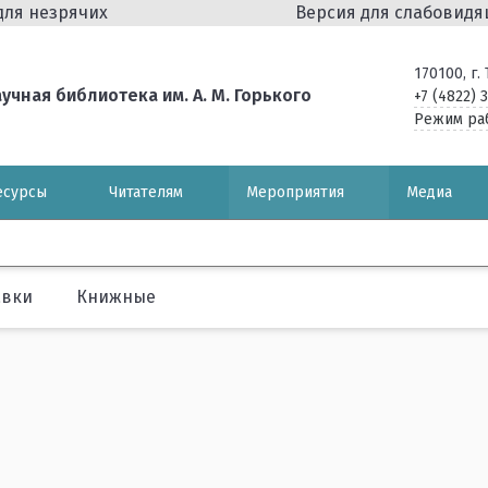
для незрячих
Версия для слабовид
170100, г
чная библиотека им. А. М. Горького
+7 (4822) 
Режим ра
есурсы
Читателям
Мероприятия
Медиа
авки
Книжные