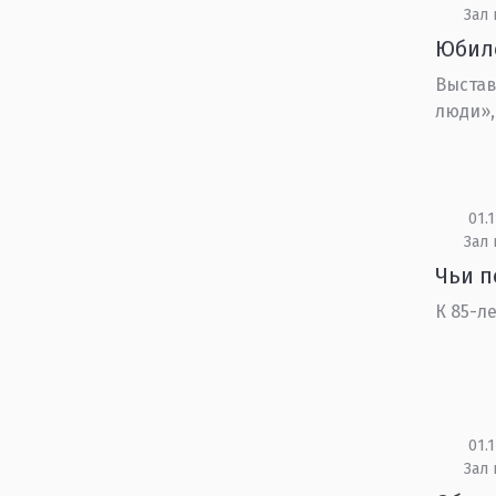
Зал
Юбил
Выстав
люди»,
01.1
Зал
Чьи п
К 85-л
01.1
Зал 