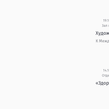
19.1
Зал 
Худо
К Меж
14.1
Отд
«Здор