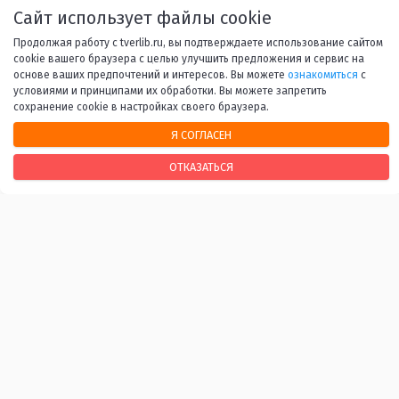
1
2
3
4
5
...
45
Сайт использует файлы cookie
Продолжая работу с tverlib.ru, вы подтверждаете использование сайтом
Вперед
cookie вашего браузера с целью улучшить предложения и сервис на
основе ваших предпочтений и интересов. Вы можете
ознакомиться
с
условиями и принципами их обработки. Вы можете запретить
сохранение cookie в настройках своего браузера.
Я СОГЛАСЕН
НАШИ КОНТАКТЫ
ОТКАЗАТЬСЯ
170100, г. Тверь, Свободный переулок, 28
+7 (4822) 34-37-55
info@tverlib.ru
Нашли ошибку? Сообщите нам!
Выделите и нажмите Ctr+Enter
Последнее обновление: 10.08.2026
ВАЖНЫЕ ССЫЛКИ