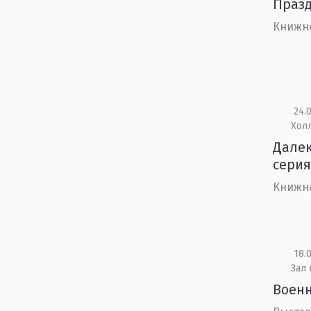
Празд
Книжн
24.0
Холл
Далек
серия
Книжн
18.0
Зал
Военн