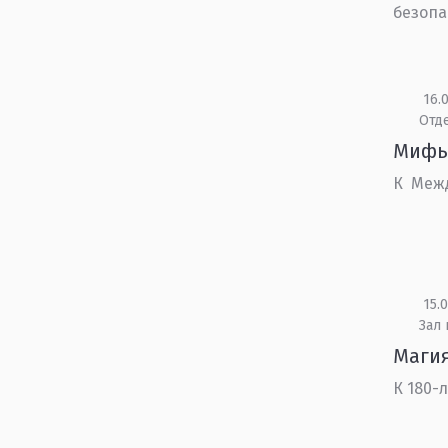
безопа
16.0
Отд
Мифы
К Межд
15.0
Зал 
Магия
К 180-