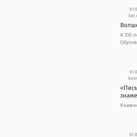
01.0
Зал
Волше
К 135-
Обухо
01.0
Холл
«Пись
знаме
Книжн
01.0