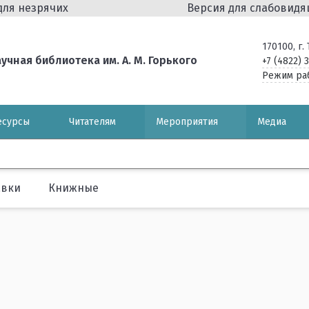
для незрячих
Версия для слабовид
170100, г
чная библиотека им. А. М. Горького
+7 (4822) 
Режим ра
есурсы
Читателям
Мероприятия
Медиа
авки
Книжные