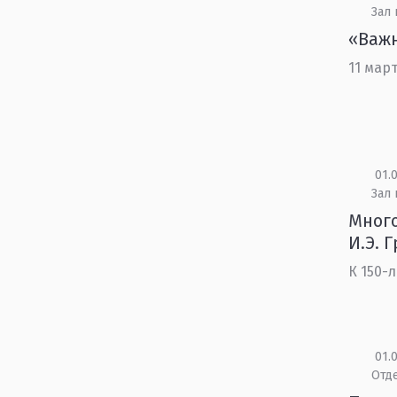
Зал
«Важ
11 мар
01.0
Зал 
Много
И.Э. 
К 150-
01.0
Отд