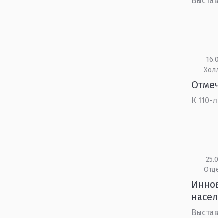
Выстав
16.0
Холл
Отме
К 110-
25.0
Отд
Иннов
насел
Выстав