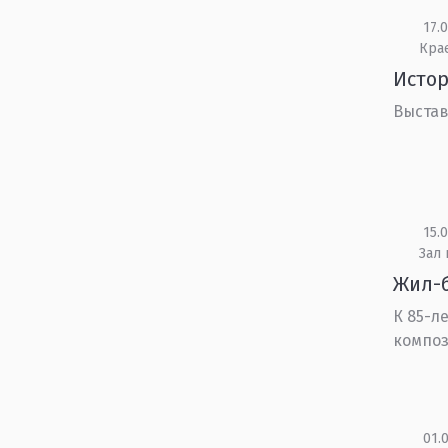
17.0
Кра
Истор
Выстав
15.0
Зал
Жил-
К 85-л
композ
01.0