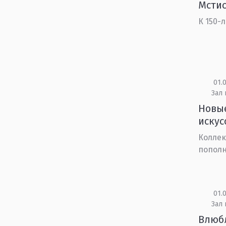
Мсти
К 150-
01.0
Зал 
Новые
искус
Коллек
попол
01.0
Зал 
Влюб