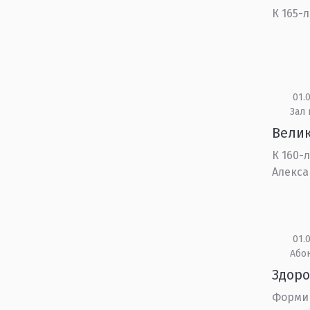
К 165-
01.0
Зал
Вели
К 160-
Алекса
01.0
Або
Здоро
Формир