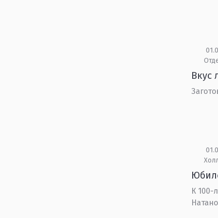
01.0
Отд
Вкус 
Загото
01.0
Холл
Юбил
К 100-
Натано