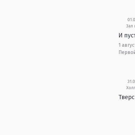
01.0
Зал
И пус
1 авгу
Первой
31.0
Холл
Тверс