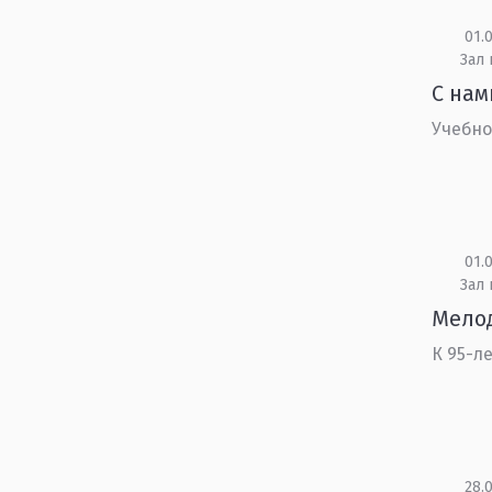
01.0
Зал
С нам
Учебно
01.0
Зал
Мелод
К 95-л
28.0