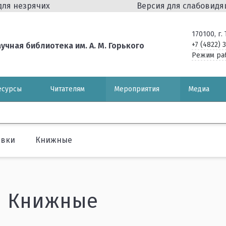
для незрячих
Версия для слабовид
170100, г
+7 (4822) 
чная библиотека им. А. М. Горького
Режим ра
есурсы
Читателям
Мероприятия
Медиа
авки
Книжные
Книжные