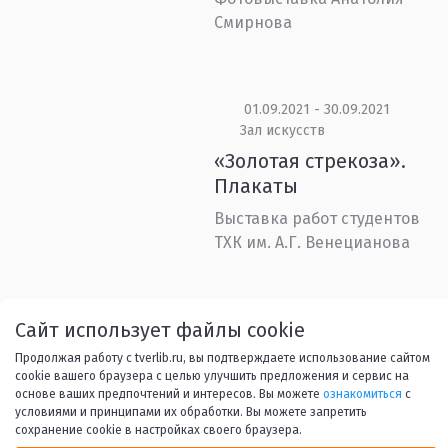
Смирнова
01.09.2021 - 30.09.2021
Зал искусств
«Золотая стрекоза».
Плакаты
Выставка работ студентов
ТХК им. А.Г. Венецианова
Назад
1
...
4
5
6
7
Сайт использует файлы cookie
Продолжая работу с tverlib.ru, вы подтверждаете использование сайтом
8
9
Вперед
cookie вашего браузера с целью улучшить предложения и сервис на
основе ваших предпочтений и интересов. Вы можете
ознакомиться
с
условиями и принципами их обработки. Вы можете запретить
сохранение cookie в настройках своего браузера.