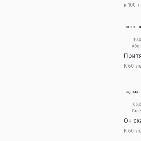
к 100-
КНИЖНЫ
10.0
Або
Прит
К 60-л
ХУДОЖЕС
05.0
Гале
Он ск
К 60-л