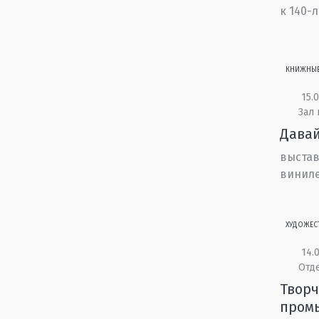
к 140-
КНИЖНЫ
15.0
Зал
Давай
выстав
винил
ХУДОЖЕС
14.0
Отд
Творч
пром