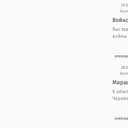
29.0
Холл
Войно
Выстав
войны
КНИЖНЫ
28.0
Холл
Марш
К юбил
Чернях
КНИЖНЫ