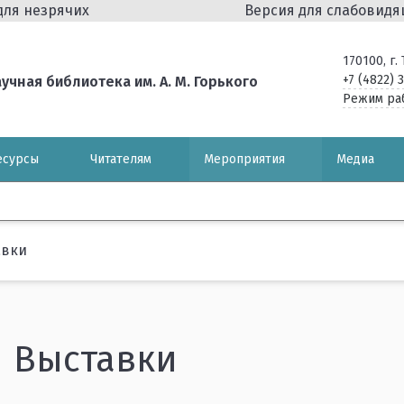
для незрячих
Версия для слабовид
170100, г
+7 (4822) 
чная библиотека им. А. М. Горького
Режим ра
есурсы
Читателям
Мероприятия
Медиа
авки
Выставки