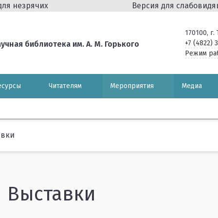
для незрячих
Версия для слабовид
170100, г
+7 (4822) 
чная библиотека им. А. М. Горького
Режим ра
есурсы
Читателям
Мероприятия
Медиа
авки
Выставки