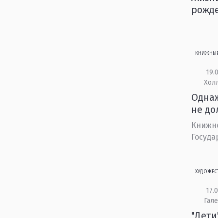
рожде
КНИЖНЫ
19.0
Холл
Однаж
не д
Книжно
Госуда
ХУДОЖЕС
17.0
Гале
"Дети