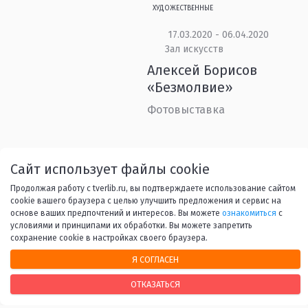
ХУДОЖЕСТВЕННЫЕ
17.03.2020 - 06.04.2020
Зал искусств
Алексей Борисов
«Безмолвие»
Фотовыставка
Назад
1
...
43
44
45
Сайт использует файлы cookie
Продолжая работу с tverlib.ru, вы подтверждаете использование сайтом
46
47
...
53
Вперед
cookie вашего браузера с целью улучшить предложения и сервис на
основе ваших предпочтений и интересов. Вы можете
ознакомиться
с
условиями и принципами их обработки. Вы можете запретить
сохранение cookie в настройках своего браузера.
Я СОГЛАСЕН
ОТКАЗАТЬСЯ
НАШИ КОНТАКТЫ