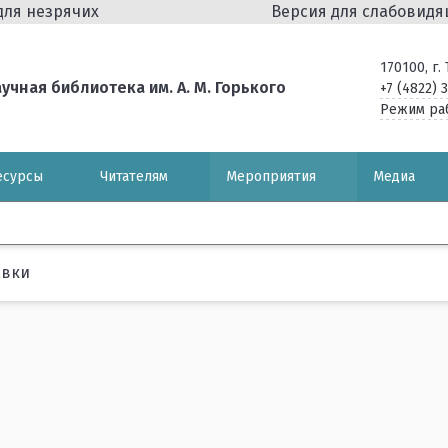
для незрячих
Версия для слабовид
170100, г
чная библиотека им. А. М. Горького
+7 (4822) 
Режим ра
есурсы
Читателям
Мероприятия
Медиа
авки