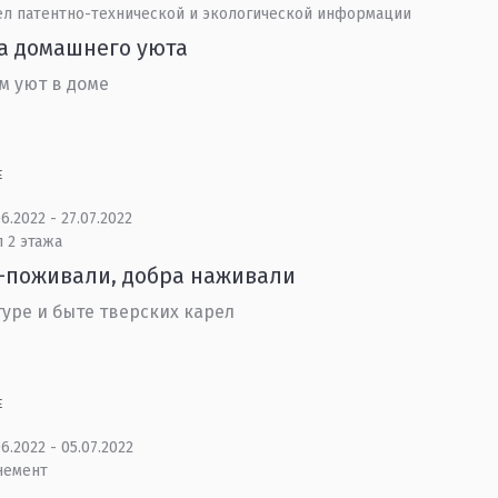
ел патентно-технической и экологической информации
а домашнего уюта
м уют в доме
Е
6.2022 - 27.07.2022
 2 этажа
-поживали, добра наживали
туре и быте тверских карел
Е
6.2022 - 05.07.2022
немент