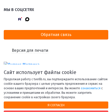
МЫ В СОЦСЕТЯХ
Обратная связь
Версия для печати
Сайт использует файлы cookie
Продолжая работу с tverlib.ru, вы подтверждаете использование сайтом
cookie вашего браузера с целью улучшить предложения и сервис на
основе ваших предпочтений и интересов. Вы можете
ознакомиться
с
условиями и принципами их обработки. Вы можете запретить
© 1998-2026 Тверская областная библиотека им. А. М.
сохранение cookie в настройках своего браузера.
Горького.
Я СОГЛАСЕН
При использовании материалов сайта ссылка на