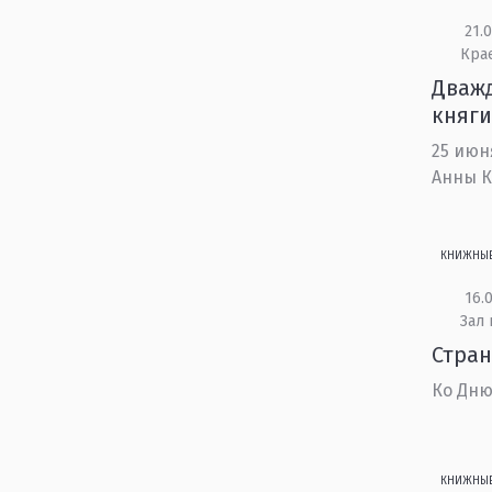
21.0
Кра
Дважд
княги
25 июн
Анны 
КНИЖНЫ
16.0
Зал 
Стран
Ко Дню
КНИЖНЫ