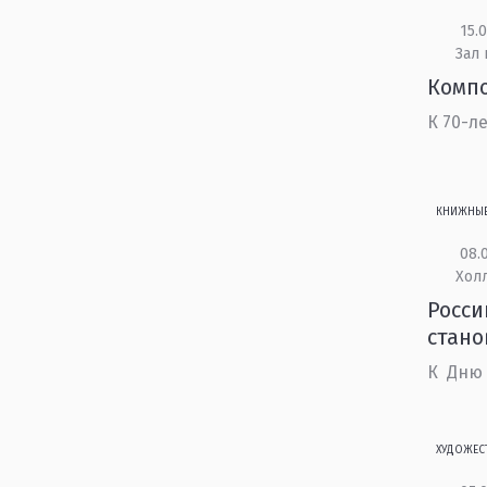
15.0
Зал
Компо
К 70-л
КНИЖНЫ
08.0
Холл
Росси
стано
К Дню
ХУДОЖЕС