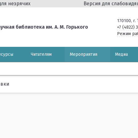
для незрячих
Версия для слабовид
170100, г
чная библиотека им. А. М. Горького
+7 (4822) 
Режим ра
есурсы
Читателям
Мероприятия
Медиа
авки