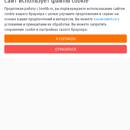
Сайт использует файлы cookie
42
43
...
53
Вперед
Продолжая работу с tverlib.ru, вы подтверждаете использование сайтом
cookie вашего браузера с целью улучшить предложения и сервис на
основе ваших предпочтений и интересов. Вы можете
ознакомиться
с
условиями и принципами их обработки. Вы можете запретить
сохранение cookie в настройках своего браузера.
Я СОГЛАСЕН
НАШИ КОНТАКТЫ
ОТКАЗАТЬСЯ
170100, г. Тверь, Свободный переулок, 28
+7 (4822) 34-37-55
info@tverlib.ru
Нашли ошибку? Сообщите нам!
Выделите и нажмите Ctr+Enter
Последнее обновление: 07.08.2026
ВАЖНЫЕ ССЫЛКИ
Независимая оценка качества оказания услуг