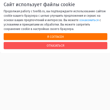
Назад
1
...
4
5
6
7
Сайт использует файлы cookie
8
...
53
Вперед
Продолжая работу с tverlib.ru, вы подтверждаете использование сайтом
cookie вашего браузера с целью улучшить предложения и сервис на
основе ваших предпочтений и интересов. Вы можете
ознакомиться
с
условиями и принципами их обработки. Вы можете запретить
сохранение cookie в настройках своего браузера.
Я СОГЛАСЕН
НАШИ КОНТАКТЫ
ОТКАЗАТЬСЯ
170100, г. Тверь, Свободный переулок, 28
+7 (4822) 34-37-55
info@tverlib.ru
Нашли ошибку? Сообщите нам!
Выделите и нажмите Ctr+Enter
Последнее обновление: 06.08.2026
ВАЖНЫЕ ССЫЛКИ