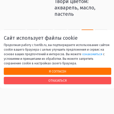
Твори цветом:
акварель, масло,
пастель
Назад
1
...
6
7
8
9
Сайт использует файлы cookie
Продолжая работу с tverlib.ru, вы подтверждаете использование сайтом
10
...
53
Вперед
cookie вашего браузера с целью улучшить предложения и сервис на
основе ваших предпочтений и интересов. Вы можете
ознакомиться
с
условиями и принципами их обработки. Вы можете запретить
сохранение cookie в настройках своего браузера.
Я СОГЛАСЕН
НАШИ КОНТАКТЫ
ОТКАЗАТЬСЯ
170100, г. Тверь, Свободный переулок, 28
+7 (4822) 34-37-55
info@tverlib.ru
Нашли ошибку? Сообщите нам!