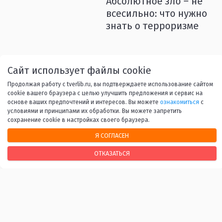
Абсолютное зло – не
всесильно: что нужно
знать о терроризме
Назад
1
...
45
46
47
Сайт использует файлы cookie
Продолжая работу с tverlib.ru, вы подтверждаете использование сайтом
48
49
...
53
Вперед
cookie вашего браузера с целью улучшить предложения и сервис на
основе ваших предпочтений и интересов. Вы можете
ознакомиться
с
условиями и принципами их обработки. Вы можете запретить
сохранение cookie в настройках своего браузера.
Я СОГЛАСЕН
НАШИ КОНТАКТЫ
ОТКАЗАТЬСЯ
170100, г. Тверь, Свободный переулок, 28
+7 (4822) 34-37-55
info@tverlib.ru
Нашли ошибку? Сообщите нам!