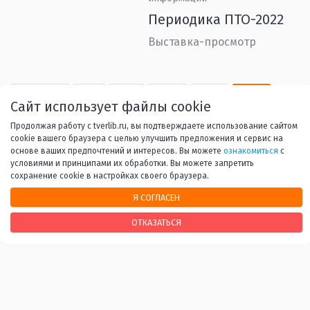
Периодика ПТО-2022
Выставка-просмотр
Назад
1
...
26
27
28
Сайт использует файлы cookie
Продолжая работу с tverlib.ru, вы подтверждаете использование сайтом
29
30
...
53
Вперед
cookie вашего браузера с целью улучшить предложения и сервис на
основе ваших предпочтений и интересов. Вы можете
ознакомиться
с
условиями и принципами их обработки. Вы можете запретить
сохранение cookie в настройках своего браузера.
Я СОГЛАСЕН
НАШИ КОНТАКТЫ
ОТКАЗАТЬСЯ
170100, г. Тверь, Свободный переулок, 28
+7 (4822) 34-37-55
info@tverlib.ru
Нашли ошибку? Сообщите нам!