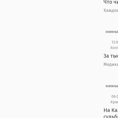
Что ч
Каждом
КНИЖНЫ
12.0
Холл
За ты
Медики
КНИЖНЫ
06.0
Кра
На Ка
судь