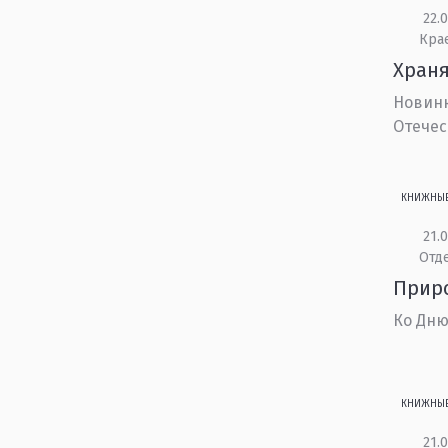
22.0
Кра
Храня
Новинк
Отечес
КНИЖНЫ
21.0
Отд
Приро
Ко Дню
КНИЖНЫ
21.0