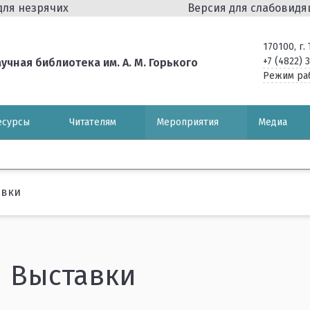
для незрячих
Версия для слабовид
170100, г
+7 (4822) 
чная библиотека им. А. М. Горького
Режим ра
есурсы
Читателям
Мероприятия
Медиа
авки
Выставки