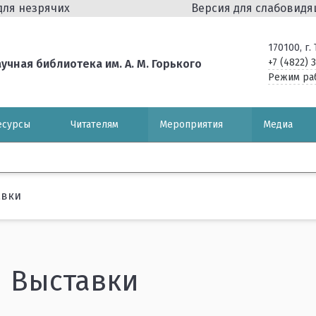
для незрячих
Версия для слабовид
170100, г
+7 (4822) 
чная библиотека им. А. М. Горького
Режим ра
есурсы
Читателям
Мероприятия
Медиа
авки
Выставки