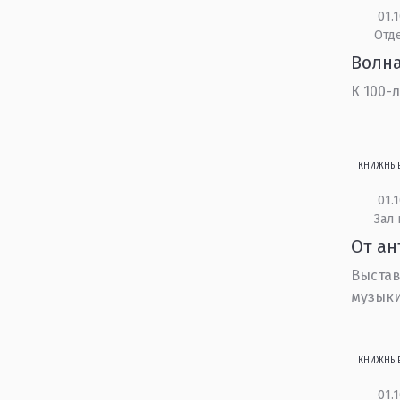
01.1
Отд
Волна
К 100-
КНИЖНЫ
01.1
Зал
От ан
Выстав
музык
КНИЖНЫ
01.1