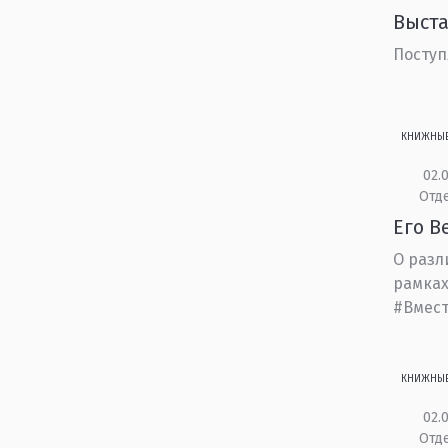
Выста
Поступ
КНИЖНЫ
02.0
Отд
Его В
О разл
рамках
#Вмест
КНИЖНЫ
02.0
Отд