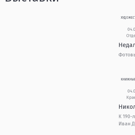
ХУДОЖЕС
04.0
Отд
Недал
Фотовы
КНИЖНЫ
04.0
Кра
Никол
К 190-
Иван Д