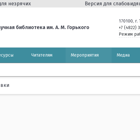
для незрячих
Версия для слабовид
170100, г
чная библиотека им. А. М. Горького
+7 (4822) 
Режим ра
есурсы
Читателям
Мероприятия
Медиа
авки