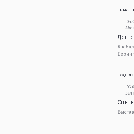
КНИЖНЫ
04.0
Або
Дост
К юбил
Беринга
ХУДОЖЕС
03.0
Зал 
Сны и
Выстав