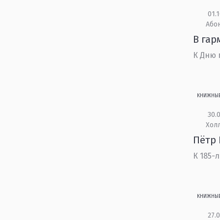
01.1
Або
В гар
К Дню 
КНИЖНЫ
30.0
Холл
Пётр 
К 185-
КНИЖНЫ
27.0