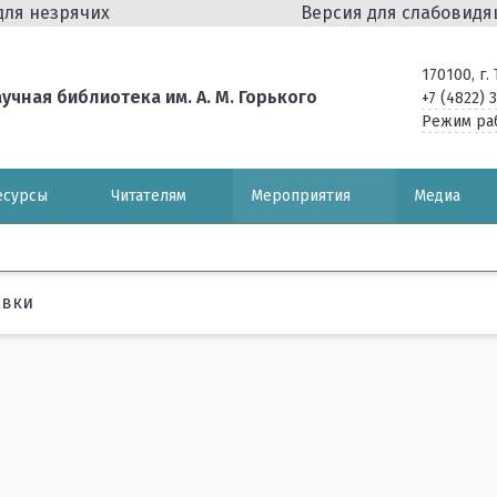
для незрячих
Версия для слабовид
170100, г
чная библиотека им. А. М. Горького
+7 (4822) 
Режим ра
есурсы
Читателям
Мероприятия
Медиа
авки