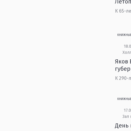
Летоп
К 65-л
КНИЖНЫ
18.0
Холл
Яков 
губер
К 290-
КНИЖНЫ
17.0
Зал
День 