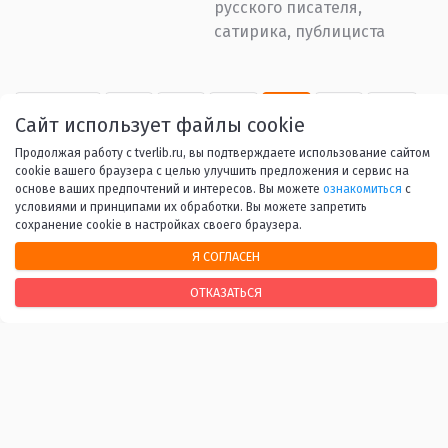
русского писателя,
сатирика, публициста
Назад
1
2
3
4
5
6
Сайт использует файлы cookie
Продолжая работу с tverlib.ru, вы подтверждаете использование сайтом
...
53
Вперед
cookie вашего браузера с целью улучшить предложения и сервис на
основе ваших предпочтений и интересов. Вы можете
ознакомиться
с
условиями и принципами их обработки. Вы можете запретить
сохранение cookie в настройках своего браузера.
Я СОГЛАСЕН
НАШИ КОНТАКТЫ
ОТКАЗАТЬСЯ
170100, г. Тверь, Свободный переулок, 28
+7 (4822) 34-37-55
info@tverlib.ru
Нашли ошибку? Сообщите нам!
Выделите и нажмите Ctr+Enter