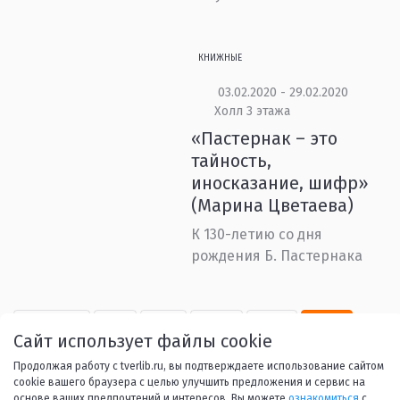
КНИЖНЫЕ
03.02.2020 - 29.02.2020
Холл 3 этажа
«Пастернак – это
тайность,
иносказание, шифр»
(Марина Цветаева)
К 130-летию со дня
рождения Б. Пастернака
Назад
1
...
44
45
46
Сайт использует файлы cookie
47
48
...
53
Вперед
Продолжая работу с tverlib.ru, вы подтверждаете использование сайтом
cookie вашего браузера с целью улучшить предложения и сервис на
основе ваших предпочтений и интересов. Вы можете
ознакомиться
с