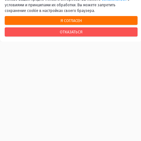
условиями и принципами их обработки. Вы можете запретить
сохранение cookie в настройках своего браузера.
Я СОГЛАСЕН
НАШИ КОНТАКТЫ
ОТКАЗАТЬСЯ
170100, г. Тверь, Свободный переулок, 28
+7 (4822) 34-37-55
info@tverlib.ru
Нашли ошибку? Сообщите нам!
Выделите и нажмите Ctr+Enter
Последнее обновление: 09.08.2026
ВАЖНЫЕ ССЫЛКИ
Независимая оценка качества оказания услуг
Антитеррористическая и антинаркотическая
защищённость