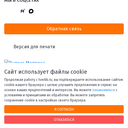
МЫ В СОЦСЕТЯХ
Обратная связь
Версия для печати
Сайт использует файлы cookie
Продолжая работу с tverlib.ru, вы подтверждаете использование сайтом
cookie вашего браузера с целью улучшить предложения и сервис на
основе ваших предпочтений и интересов. Вы можете
ознакомиться
с
условиями и принципами их обработки. Вы можете запретить
© 1998-2026 Тверская областная библиотека им. А. М.
сохранение cookie в настройках своего браузера.
Горького.
Я СОГЛАСЕН
При использовании материалов сайта ссылка на
ресурс обязательна.
ОТКАЗАТЬСЯ