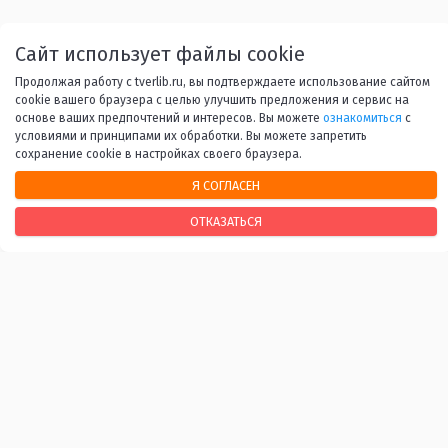
Назад
1
...
43
44
45
Сайт использует файлы cookie
Продолжая работу с tverlib.ru, вы подтверждаете использование сайтом
46
47
...
53
Вперед
cookie вашего браузера с целью улучшить предложения и сервис на
основе ваших предпочтений и интересов. Вы можете
ознакомиться
с
условиями и принципами их обработки. Вы можете запретить
сохранение cookie в настройках своего браузера.
Я СОГЛАСЕН
НАШИ КОНТАКТЫ
ОТКАЗАТЬСЯ
170100, г. Тверь, Свободный переулок, 28
+7 (4822) 34-37-55
info@tverlib.ru
Нашли ошибку? Сообщите нам!
Выделите и нажмите Ctr+Enter
Последнее обновление: 07.08.2026