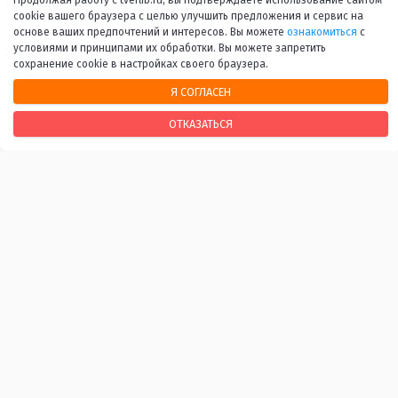
12
13
...
53
Вперед
cookie вашего браузера с целью улучшить предложения и сервис на
основе ваших предпочтений и интересов. Вы можете
ознакомиться
с
условиями и принципами их обработки. Вы можете запретить
сохранение cookie в настройках своего браузера.
Я СОГЛАСЕН
НАШИ КОНТАКТЫ
ОТКАЗАТЬСЯ
170100, г. Тверь, Свободный переулок, 28
+7 (4822) 34-37-55
info@tverlib.ru
Нашли ошибку? Сообщите нам!
Выделите и нажмите Ctr+Enter
Последнее обновление: 08.08.2026
ВАЖНЫЕ ССЫЛКИ
Независимая оценка качества оказания услуг