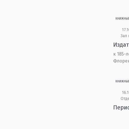
КНИЖНЫ
17.1
Зал
Изда
к 185-
Флоре
КНИЖНЫ
16.1
Отд
Перио