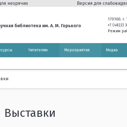
для незрячих
Версия для слабовид
170100, г
+7 (4822) 
чная библиотека им. А. М. Горького
Режим ра
есурсы
Читателям
Мероприятия
Медиа
авки
Выставки