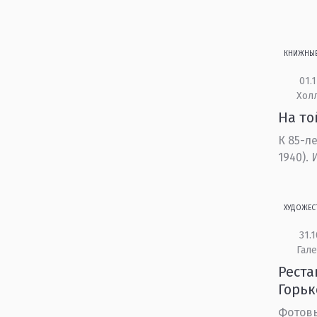
КНИЖНЫ
01.1
Холл
На то
К 85-л
1940).
ХУДОЖЕС
31.1
Гале
Реста
Горьк
Фотов