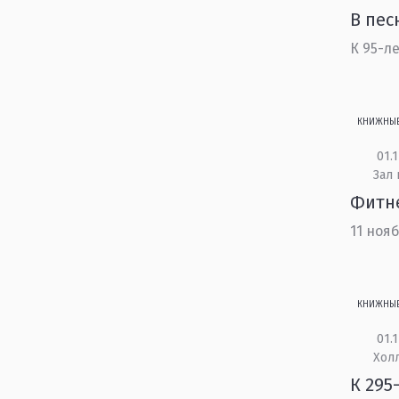
В пес
К 95-л
КНИЖНЫ
01.1
Зал
Фитне
11 ноя
КНИЖНЫ
01.1
Холл
К 295