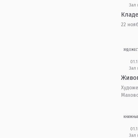
Зал 
Кладе
22 ноя
ХУДОЖЕС
01.1
Зал 
Живо
Художе
Махов
КНИЖНЫ
01.1
Зал