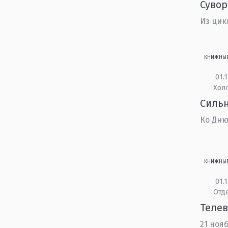
Сувор
Из цик
КНИЖНЫ
01.1
Холл
Сильн
Ко Дню
КНИЖНЫ
01.1
Отд
Телев
21 ноя