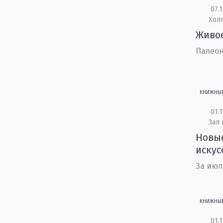
07.1
Холл
Живо
Палеон
КНИЖНЫ
01.1
Зал 
Новые
искус
За июл
КНИЖНЫ
01.1