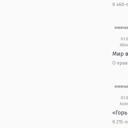
К 460-
КНИЖНЫ
01.0
Або
Мир в
О прав
КНИЖНЫ
01.0
Холл
«Гор
К 215-