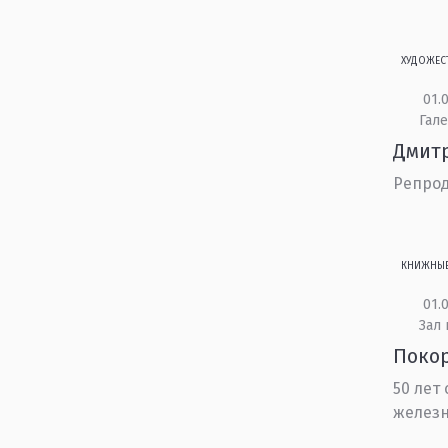
ХУДОЖЕС
01.0
Гале
Дмит
Репрод
КНИЖНЫ
01.0
Зал
Поко
50 лет
желез