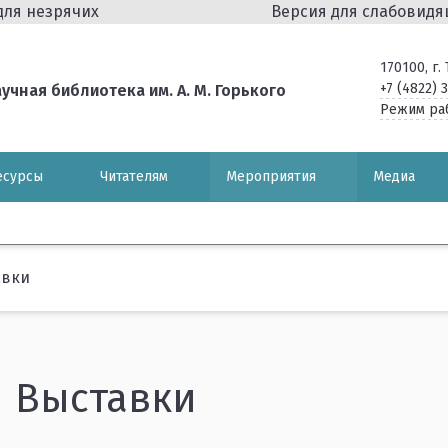
для незрячих
Версия для слабовид
170100, г
+7 (4822) 
чная библиотека им. А. М. Горького
Режим ра
есурсы
Читателям
Мероприятия
Медиа
авки
Выставки