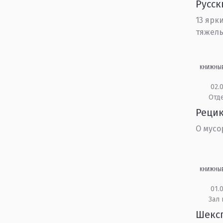
Русс
13 ярк
тяжелы
КНИЖНЫ
02.0
Отд
Рецик
О мусо
КНИЖНЫ
01.0
Зал
Шекс