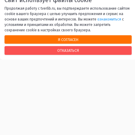
Продолжая работу с tverlib.ru, вы подтверждаете использование сайтом
7
...
53
Вперед
cookie вашего браузера с целью улучшить предложения и сервис на
основе ваших предпочтений и интересов. Вы можете
ознакомиться
с
условиями и принципами их обработки. Вы можете запретить
сохранение cookie в настройках своего браузера.
Я СОГЛАСЕН
НАШИ КОНТАКТЫ
ОТКАЗАТЬСЯ
170100, г. Тверь, Свободный переулок, 28
+7 (4822) 34-37-55
info@tverlib.ru
Нашли ошибку? Сообщите нам!
Выделите и нажмите Ctr+Enter
Последнее обновление: 07.08.2026
ВАЖНЫЕ ССЫЛКИ
Независимая оценка качества оказания услуг