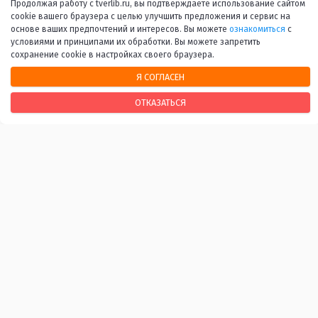
Продолжая работу с tverlib.ru, вы подтверждаете использование сайтом
26
27
...
53
Вперед
cookie вашего браузера с целью улучшить предложения и сервис на
основе ваших предпочтений и интересов. Вы можете
ознакомиться
с
условиями и принципами их обработки. Вы можете запретить
сохранение cookie в настройках своего браузера.
Я СОГЛАСЕН
НАШИ КОНТАКТЫ
ОТКАЗАТЬСЯ
170100, г. Тверь, Свободный переулок, 28
+7 (4822) 34-37-55
info@tverlib.ru
Нашли ошибку? Сообщите нам!
Выделите и нажмите Ctr+Enter
Последнее обновление: 09.08.2026
ВАЖНЫЕ ССЫЛКИ
Независимая оценка качества оказания услуг