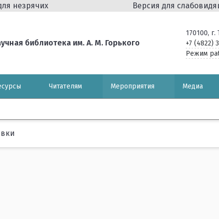
для незрячих
Версия для слабовид
170100, г
чная библиотека им. А. М. Горького
+7 (4822) 
Режим ра
есурсы
Читателям
Мероприятия
Медиа
авки