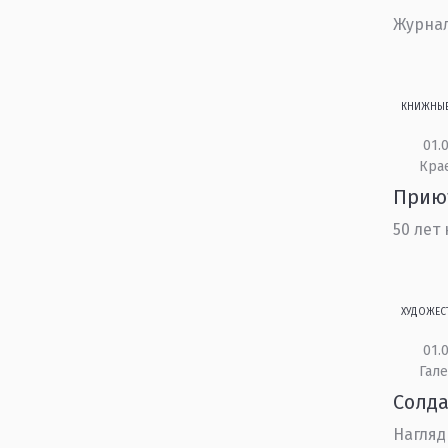
Журнал
КНИЖНЫ
01.0
Кра
Приют
50 лет
ХУДОЖЕС
01.0
Гале
Солд
Нагляд