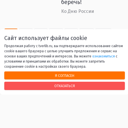
беречь!
Ко Дню России
1
2
3
4
5
...
53
Сайт использует файлы cookie
Продолжая работу с tverlib.ru, вы подтверждаете использование сайтом
Вперед
cookie вашего браузера с целью улучшить предложения и сервис на
основе ваших предпочтений и интересов. Вы можете
ознакомиться
с
условиями и принципами их обработки. Вы можете запретить
сохранение cookie в настройках своего браузера.
Я СОГЛАСЕН
НАШИ КОНТАКТЫ
ОТКАЗАТЬСЯ
170100, г. Тверь, Свободный переулок, 28
+7 (4822) 34-37-55
info@tverlib.ru
Нашли ошибку? Сообщите нам!
Выделите и нажмите Ctr+Enter