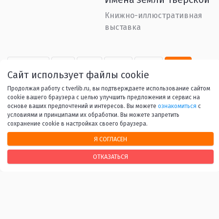
Книжно-иллюстративная
выставка
Назад
1
...
39
40
41
Сайт использует файлы cookie
42
43
...
53
Вперед
Продолжая работу с tverlib.ru, вы подтверждаете использование сайтом
cookie вашего браузера с целью улучшить предложения и сервис на
основе ваших предпочтений и интересов. Вы можете
ознакомиться
с
условиями и принципами их обработки. Вы можете запретить
сохранение cookie в настройках своего браузера.
Я СОГЛАСЕН
НАШИ КОНТАКТЫ
ОТКАЗАТЬСЯ
170100, г. Тверь, Свободный переулок, 28
+7 (4822) 34-37-55
info@tverlib.ru
Нашли ошибку? Сообщите нам!