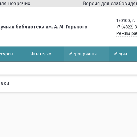
для незрячих
Версия для слабовид
170100, г
чная библиотека им. А. М. Горького
+7 (4822) 
Режим ра
есурсы
Читателям
Мероприятия
Медиа
авки