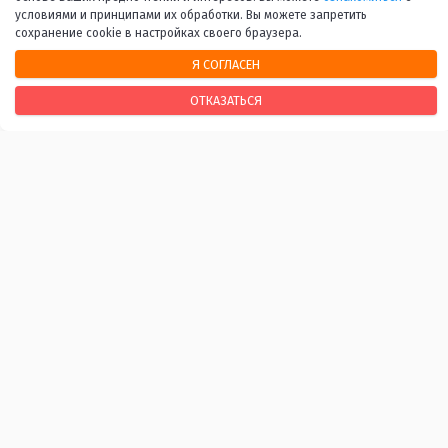
условиями и принципами их обработки. Вы можете запретить
сохранение cookie в настройках своего браузера.
Я СОГЛАСЕН
НАШИ КОНТАКТЫ
ОТКАЗАТЬСЯ
170100, г. Тверь, Свободный переулок, 28
+7 (4822) 34-37-55
info@tverlib.ru
Нашли ошибку? Сообщите нам!
Выделите и нажмите Ctr+Enter
Последнее обновление: 06.08.2026
ВАЖНЫЕ ССЫЛКИ
Независимая оценка качества оказания услуг
Антитеррористическая и антинаркотическая
защищённость