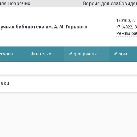
для незрячих
Версия для слабовид
170100, г
чная библиотека им. А. М. Горького
+7 (4822) 
Режим ра
есурсы
Читателям
Мероприятия
Медиа
авки