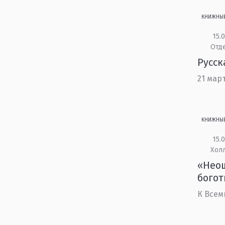
КНИЖНЫ
15.0
Отд
Русск
21 мар
КНИЖНЫ
15.0
Холл
«Неощ
богот
К Всем