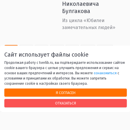
Николаевича
Булгакова
Из цикла «Юбилеи
замечательных людей»
1
2
3
4
5
...
53
Сайт использует файлы cookie
Продолжая работу с tverlib.ru, вы подтверждаете использование сайтом
Вперед
cookie вашего браузера с целью улучшить предложения и сервис на
основе ваших предпочтений и интересов. Вы можете
ознакомиться
с
условиями и принципами их обработки. Вы можете запретить
сохранение cookie в настройках своего браузера.
Я СОГЛАСЕН
НАШИ КОНТАКТЫ
ОТКАЗАТЬСЯ
170100, г. Тверь, Свободный переулок, 28
+7 (4822) 34-37-55
info@tverlib.ru