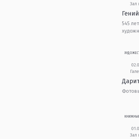
Зал 
Гений
545 ле
художн
ХУДОЖЕС
02.0
Гале
Дари
Фотовы
КНИЖНЫ
01.0
Зал