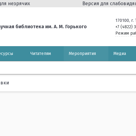
для незрячих
Версия для слабовид
170100, г
чная библиотека им. А. М. Горького
+7 (4822) 
Режим ра
есурсы
Читателям
Мероприятия
Медиа
авки