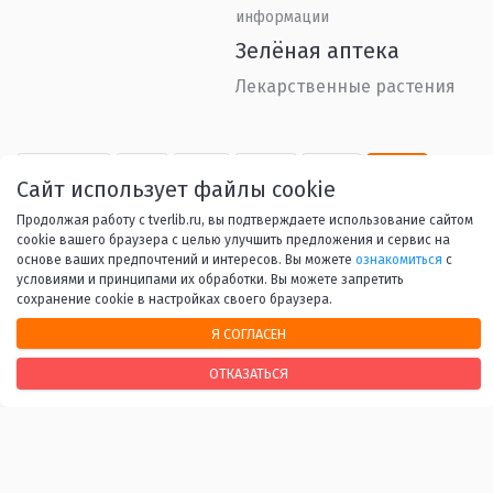
информации
Зелёная аптека
Лекарственные растения
Назад
1
...
14
15
16
Сайт использует файлы cookie
Продолжая работу с tverlib.ru, вы подтверждаете использование сайтом
17
18
...
53
Вперед
cookie вашего браузера с целью улучшить предложения и сервис на
основе ваших предпочтений и интересов. Вы можете
ознакомиться
с
условиями и принципами их обработки. Вы можете запретить
сохранение cookie в настройках своего браузера.
Я СОГЛАСЕН
НАШИ КОНТАКТЫ
ОТКАЗАТЬСЯ
170100, г. Тверь, Свободный переулок, 28
+7 (4822) 34-37-55
info@tverlib.ru