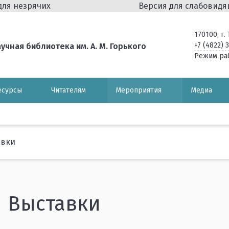
для незрячих
Версия для слабовид
170100, г
+7 (4822) 
чная библиотека им. А. М. Горького
Режим ра
есурсы
Читателям
Мероприятия
Медиа
авки
Выставки