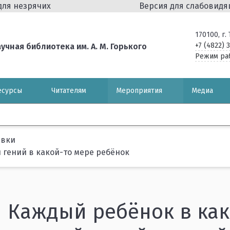
для незрячих
Версия для слабовид
170100, г
+7 (4822) 
чная библиотека им. А. М. Горького
Режим ра
есурсы
Читателям
Мероприятия
Медиа
авки
 гений в какой-то мере ребёнок
Каждый ребёнок в как