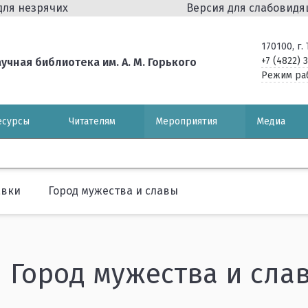
для незрячих
Версия для слабовид
170100, г
+7 (4822) 
чная библиотека им. А. М. Горького
Режим ра
есурсы
Читателям
Мероприятия
Медиа
авки
Город мужества и славы
Город мужества и сла