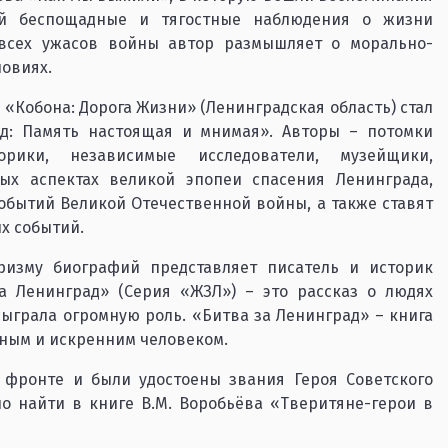
ой беспощадные и тягостные наблюдения о жизни
всех ужасов войны автор размышляет о морально-
ловиях.
«Кобона: Дорога Жизни» (Ленинградская область) стал
д: Память настоящая и мнимая». Авторы – потомки
рики, независимые исследователи, музейщики,
ых аспектах великой эпопеи спасения Ленинграда,
бытий Великой Отечественной войны, а также ставят
х событий.
изму биографий представляет писатель и историк
а Ленинград» (Серия «ЖЗЛ») – это рассказ о людях
сыграла огромную роль. «Битва за Ленинград» – книга
шным и искренним человеком.
фронте и были удостоены звания Героя Советского
о найти в книге В.М. Воробьёва «Тверитяне-герои в