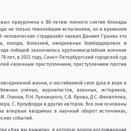
вы» приурочена к 80-летию полного снятия блокады
рода не только тяжелейшим испытанием, но и временем
й человеческих страданий» назвал Даниил Гранин это
а, холода, болезней, ежедневных бомбардировок и
 года победой закончилась крупномасштабная военная
8 лет, в 2022 году, Санкт-Петербургский городской суд
лей «военным преступлением, преступлением против
повседневной жизни, о несгибаемой силе духа и вере в
бежных учёных, журналистов, военных, историков,
.М. Глинки, П.Н. Лукницкого, С.В. Ярова, Д.С. Филиппова,
ллера, С. Кроуфорда и других авторов. Все они основаны
 на впервые вводимых в научный оборот источниках,
еских событий.
ёва «Как мы выжили», в которую вошли воспоминания