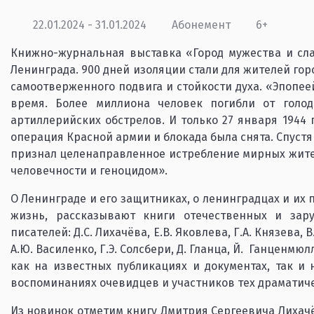
22.01.2024 - 31.01.2024
Абонемент
6+
Книжно-журнальная выставка «Город мужества и сла
Ленинграда. 900 дней изоляции стали для жителей го
самоотверженного подвига и стойкости духа. «Эпопее
время. Более миллиона человек погибли от голод
артиллерийских обстрелов. И только 27 января 1944
операция Красной армии и блокада была снята. Спустя 7
признал целенаправленное истребление мирных жите
человечности и геноцидом».
О Ленинграде и его защитниках, о ленинградцах и их 
жизнь, рассказывают книги отечественных и зару
писателей: Д.С. Лихачёва, Е.В. Яковлева, Г.А. Князева, В
А.Ю. Василенко, Г.Э. Солсбери, Д. Гланца, Й. Ганценмю
как на известных публикациях и документах, так и
воспоминаниях очевидцев и участников тех драматич
Из новинок отметим книгу Дмитрия Сергеевича Лихач