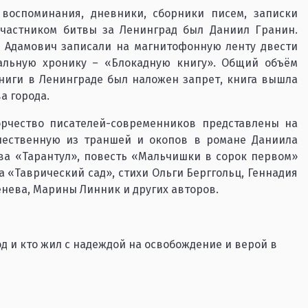
воспоминания, дневники, сборники писем, записки
частником битвы за Ленинград был Даниил Гранин.
ь Адамович записали на магнитофонную ленту двести
альную хронику – «Блокадную книгу». Общий объём
книги в Ленинграде был наложен запрет, книга вышла
а города.
орчество писателей-современников представлены на
ечественную из траншей и окопов в романе Даниила
ва «Тарантул», повесть «Мальчишки в сорок первом»
 «Таврический сад», стихи Ольги Берггольц, Геннадия
енева, Марины Линник и других авторов.
од и кто жил с надеждой на освобождение и верой в