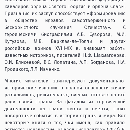
кавалеров ордена Святого Георгия и ордена Славы.
Признание их заслуг способствует «формированию
в обществе идеалов самоотверженного и
бескорыстного служения Отечеству». С
героическими биографиями А.В. Суворова, М.И.
Кутузова, М.Б. Барклая-де-Толли и других
российских воинов XVIII-XX в. знакомят работы
известных историков, писателей: Н.Ф. Шахмагонова,
О.И. Елисеевой, В.С. Лопатина, А.П. Богданова, Н.А.
Троицкого, Л.Л. Ивченко.
Многих читателей заинтересуют документально-
исторические издания о полной опасности жизни
разведчиков, решительных, смелых, готовых на всё
ради своей страны. За фасадом их героической
деятельности на грани жизни и смерти, стоят
поворотные события в истории страны и мира. Вот
некоторые книги о тех, чьи имена, как правило,
остаются неизвестны: «Павел Судоплатов» (2022) В.