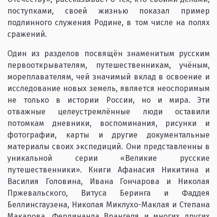
поступками, своей жизнью показал пример
подлинного служения Родине, в том числе на полях
сражений.
Один из разделов посвящён знаменитым русским
первооткрывателям, путешественникам, учёным,
мореплавателям, чей значимый вклад в освоение и
исследование новых земель, является неоспоримым
не только в истории России, но и мира. Эти
отважные целеустремлённые люди оставили
потомкам дневники, воспоминания, рисунки и
фотографии, карты и другие документальные
материалы своих экспедиций. Они представленны в
уникальной серии «Великие русские
путешественники». Книги Афанасия Никитина и
Василия Головина, Ивана Гончарова и Николая
Пржевальского, Витуса Беринга и Фаддея
Беллинсгаузена, Николая Миклухо-Маклая и Степана
Макарова, Фердинанда Врангеля и многих других