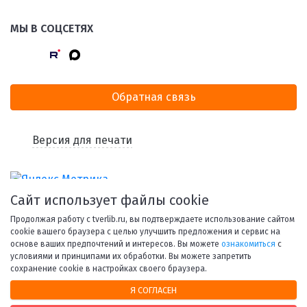
МЫ В СОЦСЕТЯХ
Обратная связь
Версия для печати
Сайт использует файлы cookie
Продолжая работу с tverlib.ru, вы подтверждаете использование сайтом
cookie вашего браузера с целью улучшить предложения и сервис на
основе ваших предпочтений и интересов. Вы можете
ознакомиться
с
условиями и принципами их обработки. Вы можете запретить
© 1998-2026 Тверская областная библиотека им. А. М.
сохранение cookie в настройках своего браузера.
Горького.
Я СОГЛАСЕН
При использовании материалов сайта ссылка на