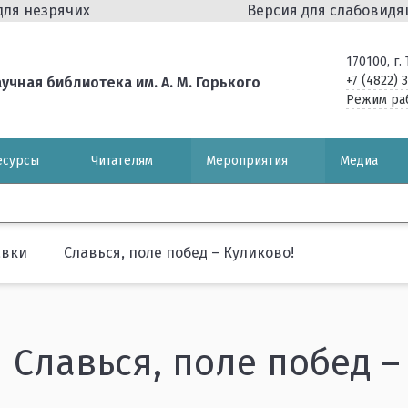
для незрячих
Версия для слабовид
170100, г
+7 (4822) 
чная библиотека им. А. М. Горького
Режим ра
есурсы
Читателям
Мероприятия
Медиа
авки
Славься, поле побед – Куликово!
Славься, поле побед –