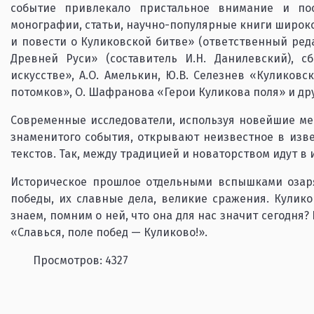
событие привлекало пристальное внимание и по
монографии, статьи, научно-популярные книги широко
и повести о Куликовской битве» (ответственный ред
Древней Руси» (составитель И.Н. Данилевский), с
искусстве», А.О. Амелькин, Ю.В. Селезнев «Куликов
потомков», О. Шафранова «Герои Куликова поля» и др
Современные исследователи, используя новейшие ме
знаменитого события, открывают неизвестное в изв
текстов. Так, между традицией и новаторством идут в
Историческое прошлое отдельными вспышками озаря
победы, их славные дела, великие сражения. Кулико
знаем, помним о ней, что она для нас значит сегодня
«Славься, поле побед — Куликово!».
Просмотров: 4327