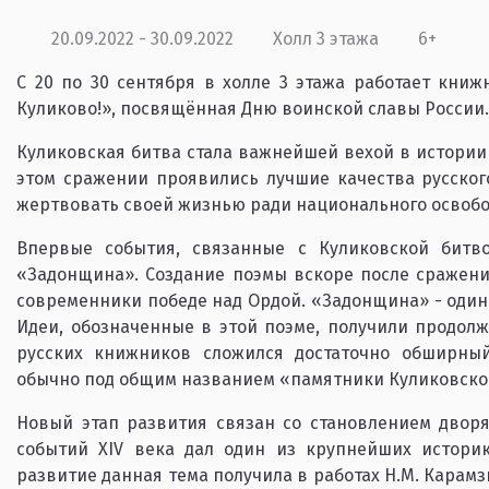
20.09.2022 - 30.09.2022
Холл 3 этажа
6+
С 20 по 30 сентября в холле 3 этажа работает книж
Куликово!», посвящённая Дню воинской славы России.
Куликовская битва стала важнейшей вехой в истории
этом сражении проявились лучшие качества русского 
жертвовать своей жизнью ради национального освобож
Впервые события, связанные с Куликовской битв
«Задонщина». Создание поэмы вскоре после сражени
современники победе над Ордой. «Задонщина» - один
Идеи, обозначенные в этой поэме, получили продолж
русских книжников сложился достаточно обширный
обычно под общим названием «памятники Куликовског
Новый этап развития связан со становлением дворя
событий ХIV века дал один из крупнейших историк
развитие данная тема получила в работах Н.М. Карамзи