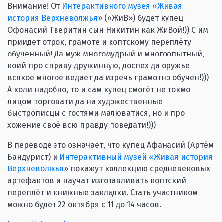
Внимание! От
Интерактивного музея «Живая
история Верхневолжья
» («ЖиВ») будет купец
Офонасий Тверитин сын Никитин как ЖиВой!)) С им
приидет отрок, грамоте и коптскому переплёту
обученный! Да муж многомудрый и многоопытный,
коий про справу дружинную, доспех да оружье
всякое многое ведает да изречь грамотно обучен!)))
А коли надобно, то и сам купец смогёт не токмо
лицом торговати да на художественные
быстрописцы с гостями малюватися, но и про
хожение своё всю правду поведати!)))
В переводе это означает, что купец Афанасий (Артём
Бандурист) и
Интерактивный музей «Живая история
Верхневолжья
» покажут коллекцию средневековых
артефактов и научат изготавливать коптский
переплёт и книжные закладки. Стать участником
можно будет 22 октября с 11 до 14 часов.