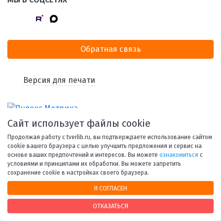
Обратная связь
Версия для печати
Сайт использует файлы cookie
Продолжая работу с tverlib.ru, вы подтверждаете использование сайтом
cookie вашего браузера с целью улучшить предложения и сервис на
основе ваших предпочтений и интересов. Вы можете
ознакомиться
с
условиями и принципами их обработки. Вы можете запретить
© 1998-2026 Тверская областная библиотека им. А. М.
сохранение cookie в настройках своего браузера.
Горького.
Я СОГЛАСЕН
При использовании материалов сайта ссылка на
ресурс обязательна.
ОТКАЗАТЬСЯ