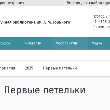
для незрячих
Версия для слабовид
170100, г
+7 (4822) 
чная библиотека им. А. М. Горького
Режим ра
есурсы
Читателям
Мероприятия
Медиа
приятия
2025
Первые петельки
Первые петельки