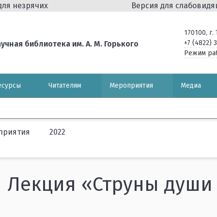
для незрячих
Версия для слабовид
170100, г
+7 (4822) 
чная библиотека им. А. М. Горького
Режим ра
есурсы
Читателям
Мероприятия
Медиа
приятия
2022
Лекция «Струны души