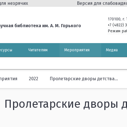
для незрячих
Версия для слабовид
170100, г
+7 (4822) 
чная библиотека им. А. М. Горького
Режим ра
есурсы
Читателям
Мероприятия
Медиа
приятия
2022
Пролетарские дворы детства...
Пролетарские дворы де